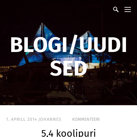
BLOGI/UUDI
SED
1. APRILL 2014
JOHANNES
KOMMENTEERI
5,4 koolipuri