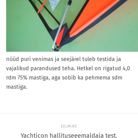
nüüd puri venimas ja seejärel tuleb testida ja
vajalikud parandused teha. Hetkel on rigatud 4,0
rdm 75% mastiga, aga sobib ka pehmema sdm
mastiga.
EELMINE
Yachticon hallituseeemaldaja test.