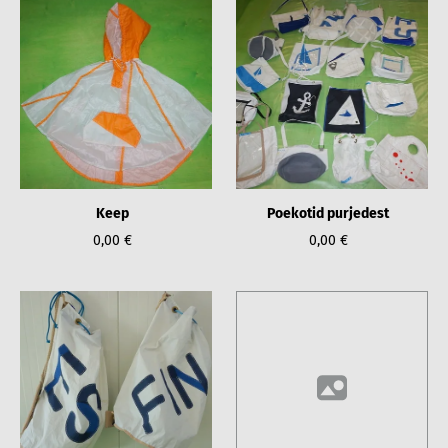
Keep
Poekotid purjedest
0,00 €
0,00 €