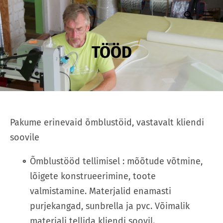
TÖÖD
Pakume erinevaid õmblustöid, vastavalt kliendi
soovile
Õmblustööd tellimisel : mõõtude võtmine,
lõigete konstrueerimine, toote
valmistamine. Materjalid enamasti
purjekangad, sunbrella ja pvc. Võimalik
materjali tellida kliendi soovil.