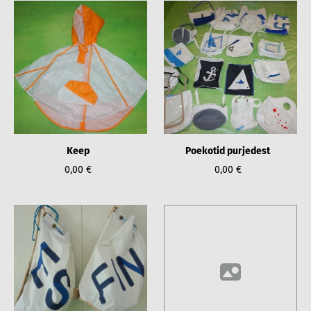
Keep
Poekotid purjedest
0,00 €
0,00 €