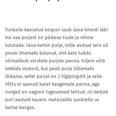
Furlexile keeratud eespuri saab üsna kiiresti läbi
kui osa purjest on päikese-tuule ja vihma
kulutada. täna katsin purje, mille avatud serv oli
poole õhemaks kulunud, ehk kate tuleks
võimalikult värskele purjele panna. hiljem võib
tekkida olukord, kus peab purje lühemaks
lõikama. sellel porjel on 2 liigipingutit ja selle
tõttu ei saanud katet kaugemale panna, aga
nurgad on nagunii tugevamad tehtud. nii kestab
puri aastaid kauem. materjaliks sunbrella uv
kaitse kangas.