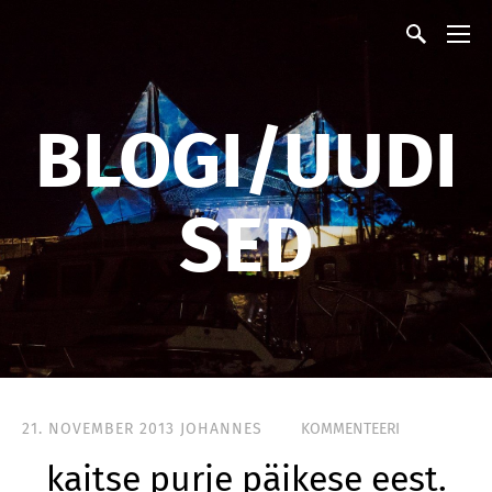
BLOGI/UUDI
SED
21. NOVEMBER 2013
JOHANNES
KOMMENTEERI
kaitse purje päikese eest.