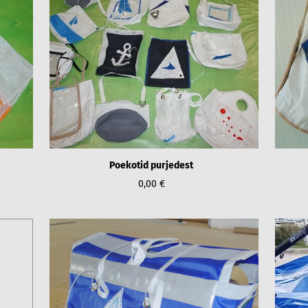
Poekotid purjedest
0,00 €