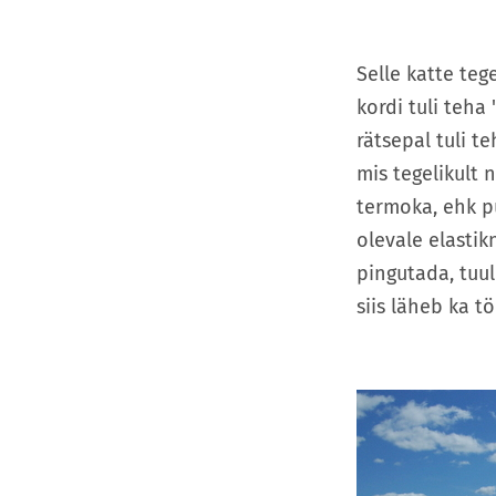
Selle katte teg
kordi tuli teha
rätsepal tuli te
mis tegelikult 
termoka, ehk pu
olevale elastik
pingutada, tuul
siis läheb ka t