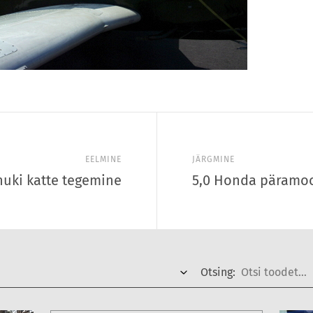
EELMINE
JÄRGMINE
uki katte tegemine
5,0 Honda päramoo
Otsing: