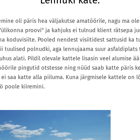
Lennuki kate.
emine oli päris hea väljakutse amatöörile, nagu ma ol
 "ülikonna proovi" ja kahjuks ei tulnud klient rätsepa ju
ha koduvisiite. Pooled nendest visiitidest sattusid ka tu
nii tuulised polnudki, aga lennujaama suur asfaldiplats 
hus alati. Pildil olevale kattele lisasin veel alumise ää
nöörile pingutid otstesse ning nüüd saab katte päris k
 ei saa katte alla piiluma. Kuna järgmisele kattele on 
öö poole kiiremini.