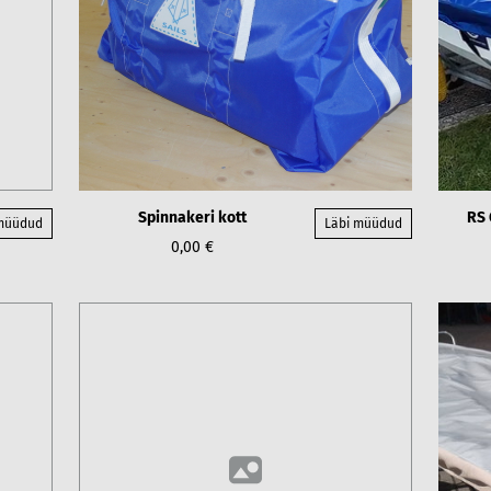
Spinnakeri kott
RS 
 müüdud
Läbi müüdud
0,00 €