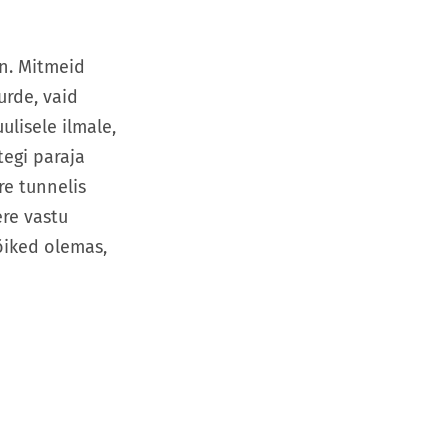
en. Mitmeid
urde, vaid
ulisele ilmale,
tegi paraja
re tunnelis
ere vastu
lõiked olemas,