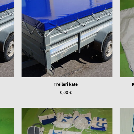
Treileri kate
K
0,00 €