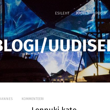
ESILEHT
TOOTED
POOD
BLOGI/UUDISE
HANNES
KOMMENTEERI