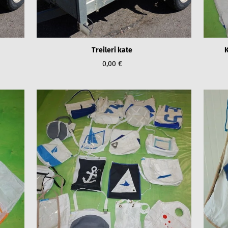
Treileri kate
K
0,00 €