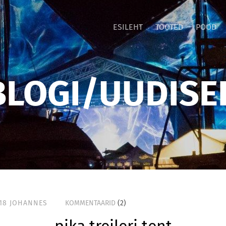
ESILEHT
TOOTED
POOD
BLOGI/UUDISE
18
JOHANNES
KOMMENTAARID
(2)