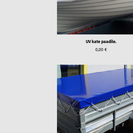
UV kate paadile.
0,00 €