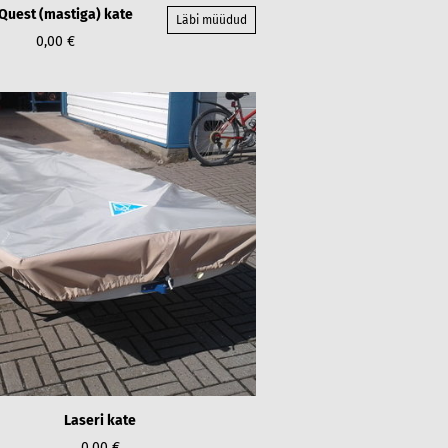
Quest (mastiga) kate
Läbi müüdud
0,00 €
Laseri kate
0,00 €