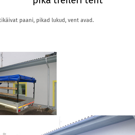
pika treileri tent
tikäivat paani, pikad lukud, vent avad.