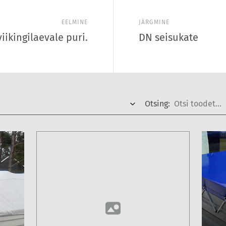
EELMINE
JÄRGMINE
iikingilaevale puri.
DN seisukate
Otsing: