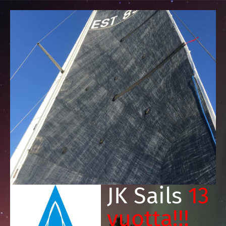
JK Sails
13
vuotta!!!