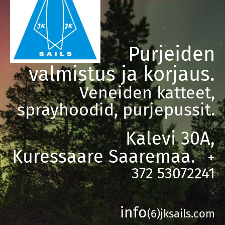
Purjeiden
valmistus ja korjaus.
Veneiden katteet,
sprayhoodid, purjepussit.
Kalevi 30A,
Kuressaare
Saaremaa.
+
372 53072241
info
(6)jksails.com